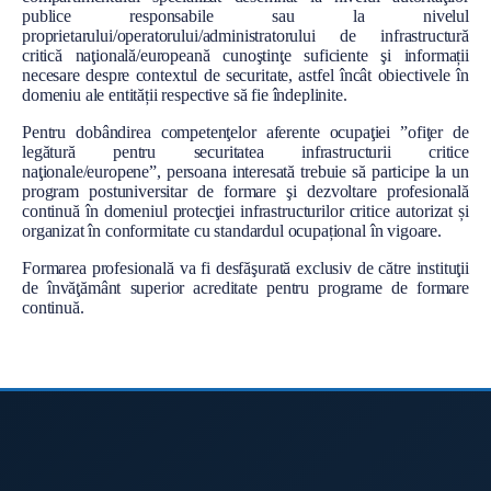
l
publice responsabile sau la nivelul
proprietarului/operatorului/administratorului de infrastructură
critică naţională/europeană cunoştinţe suficiente şi informații
necesare despre contextul de securitate, astfel încât obiectivele în
domeniu ale entității respective să fie îndeplinite.
Pentru dobândirea competenţelor aferente ocupaţiei ”ofiţer de
legătură pentru securitatea infrastructurii critice
naţionale/europene”, persoana interesată trebuie să participe la un
program postuniversitar de formare şi dezvoltare profesională
continuă în domeniul protecţiei infrastructurilor critice autorizat și
organizat în conformitate cu standardul ocupațional în vigoare.
Formarea profesională va fi desfăşurată exclusiv de către instituţii
de învăţământ superior acreditate pentru programe de formare
continuă.