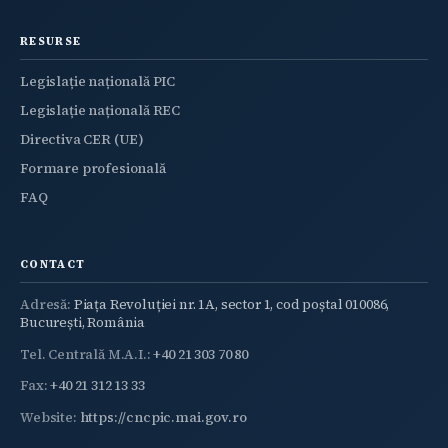
RESURSE
Legislație națională PIC
Legislație națională REC
Directiva CER (UE)
Formare profesională
FAQ
CONTACT
Adresă:
Piața Revoluției nr. 1A, sector 1, cod poștal 010086,
București, România
Tel. Centrală M.A.I.:
+40 21 303 70 80
Fax:
+40 21 312 13 33
Website:
https://cncpic.mai.gov.ro