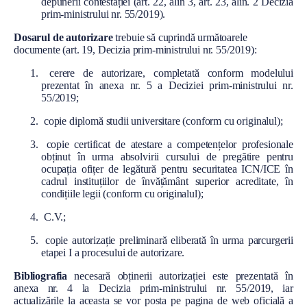
depunerii contestației (art. 22, alin 3, art. 23, alin. 2 Decizia
prim-ministrului nr. 55/2019).
Dosarul de autorizare
trebuie să cuprindă următoarele
documente (art. 19, Decizia prim-ministrului nr. 55/2019):
cerere de autorizare, completată conform modelului
prezentat în anexa nr. 5 a Deciziei prim-ministrului nr.
55/2019;
copie diplomă studii universitare (conform cu originalul);
copie certificat de atestare a competențelor profesionale
obținut în urma absolvirii cursului de pregătire pentru
ocupația ofițer de legătură pentru securitatea ICN/ICE în
cadrul instituțiilor de învățământ superior acreditate, în
condițiile legii (conform cu originalul);
C.V.;
copie autorizație preliminară eliberată în urma parcurgerii
etapei I a procesului de autorizare.
Bibliografia
necesară obținerii autorizației este prezentată în
anexa nr. 4 la Decizia prim-ministrului nr. 55/2019, iar
actualizările la aceasta se vor posta pe pagina de web oficială a