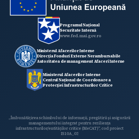
Programul Național
Securitate Internă
www.fed.mai.gov.ro
Ministerul Afacerilor Interne
Direcția Fonduri Externe Nerambursabile
Autoritatea de management Afaceri Interne
Ministerul Afacerilor Interne
Centrul Național de Coordonare a
Protecţiei Infrastructurilor Critice
„Îmbunătățirea schimbului de informații, pregătirii și asigurării
managementului integrat pentru reziliența
infrastructurilor/entităților critice (MeCAT)", cod proiect
IS10A_02