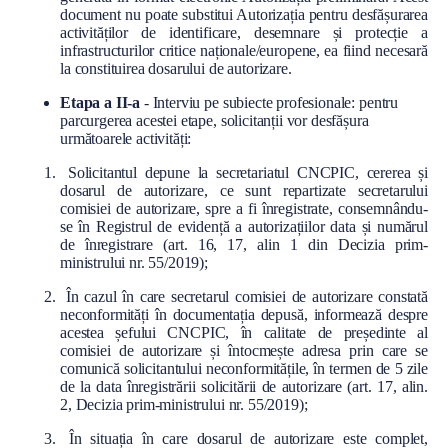
document nu poate substitui Autorizația pentru desfășurarea
activităților de identificare, desemnare și protecție a
infrastructurilor critice naționale/europene, ea fiind necesară
la constituirea dosarului de autorizare.
Etapa a II-a
- Interviu pe subiecte profesionale: pentru
parcurgerea acestei etape, solicitanții vor desfășura
următoarele activități:
Solicitantul depune la secretariatul CNCPIC, cererea și
dosarul de autorizare, ce sunt repartizate secretarului
comisiei de autorizare, spre a fi înregistrate, consemnându-
se în Registrul de evidență a autorizațiilor data și numărul
de înregistrare (art. 16, 17, alin 1 din Decizia prim-
ministrului nr. 55/2019);
În cazul în care secretarul comisiei de autorizare constată
neconformități în documentația depusă, informează despre
acestea șefului CNCPIC, în calitate de președinte al
comisiei de autorizare și întocmește adresa prin care se
comunică solicitantului neconformitățile, în termen de 5 zile
de la data înregistrării solicitării de autorizare (art. 17, alin.
2, Decizia prim-ministrului nr. 55/2019);
În situația în care dosarul de autorizare este complet,