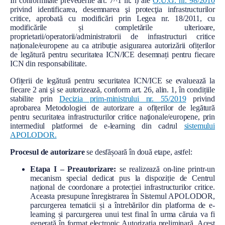
În conformitate prevederile art. 7^1 lit. i) ale
O.U.G. nr. 98/2010
l
privind identificarea, desemnarea şi protecţia infrastructurilor
critice, aprobată cu modificări prin Legea nr. 18/2011, cu
modificările și completările ulterioare,
proprietarii/operatorii/administratorii de infrastructuri critice
naționale/europene au ca atribuție asigurarea autorizării ofițerilor
de legătură pentru securitatea ICN/ICE desemnați pentru fiecare
ICN din responsabilitate.
Ofițerii de legătură pentru securitatea ICN/ICE se evaluează la
fiecare 2 ani şi se autorizează, conform art. 26, alin. 1, în condițiile
stabilite prin
Decizia prim-ministrului nr. 55/2019
privind
aprobarea Metodologiei de autorizare a ofițerilor de legătură
pentru securitatea infrastructurilor critice naţionale/europene, prin
intermediul platformei de e-learning din cadrul
sistemului
APOLODOR.
Procesul de autorizare
se desfășoară în două etape, astfel:
Etapa I – Preautorizare:
se realizează on-line printr-un
mecanism special dedicat pus la dispoziție de Centrul
național de coordonare a protecției infrastructurilor critice.
Aceasta presupune înregistrarea în Sistemul APOLODOR,
parcurgerea tematicii și a întrebărilor din platforma de e-
learning și parcurgerea unui test final în urma căruia va fi
generată în format electronic Autorizația preliminară. Acest