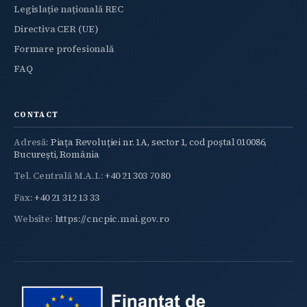
Legislație națională REC
Directiva CER (UE)
Formare profesională
FAQ
CONTACT
Adresă:
Piața Revoluției nr. 1A, sector 1, cod poștal 010086,
București, România
Tel. Centrală M.A.I.:
+40 21 303 70 80
Fax:
+40 21 312 13 33
Website:
https://cncpic.mai.gov.ro