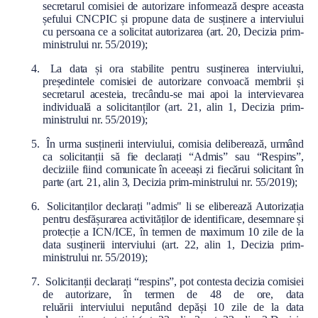
secretarul comisiei de autorizare informează despre aceasta
șefului CNCPIC și propune data de susținere a interviului
cu persoana ce a solicitat autorizarea (art. 20, Decizia prim-
ministrului nr. 55/2019);
La data și ora stabilite pentru susținerea interviului,
președintele comisiei de autorizare convoacă membrii și
secretarul acesteia, trecându-se mai apoi la intervievarea
individuală a solicitanților (art. 21, alin 1, Decizia prim-
ministrului nr. 55/2019);
În urma susținerii interviului, comisia deliberează, urmând
ca solicitanții să fie declarați “Admis” sau “Respins”,
deciziile fiind comunicate în aceeași zi fiecărui solicitant în
parte (art. 21, alin 3, Decizia prim-ministrului nr. 55/2019);
Solicitanților declarați "admis" li se eliberează Autorizația
pentru desfășurarea activităților de identificare, desemnare și
protecție a ICN/ICE, în termen de maximum 10 zile de la
data susținerii interviului (art. 22, alin 1, Decizia prim-
ministrului nr. 55/2019);
Solicitanții declarați “respins”, pot contesta decizia comisiei
de autorizare, în termen de 48 de ore, data
reluării interviului neputând depăși 10 zile de la data