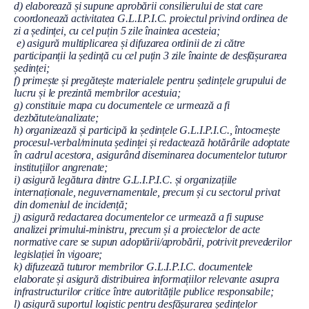
d) elaborează și supune aprobării consilierului de stat care
coordonează activitatea G.L.I.P.I.C. proiectul privind ordinea de
zi a ședinței, cu cel puțin 5 zile înaintea acesteia;
e) asigură multiplicarea și difuzarea ordinii de zi către
participanții la ședință cu cel puțin 3 zile înainte de desfășurarea
ședinței;
f) primește și pregătește materialele pentru ședințele grupului de
lucru și le prezintă membrilor acestuia;
g) constituie mapa cu documentele ce urmează a fi
dezbătute/analizate;
h) organizează și participă la ședințele G.L.I.P.I.C., întocmește
procesul-verbal/minuta ședinței și redactează hotărârile adoptate
în cadrul acestora, asigurând diseminarea documentelor tuturor
instituțiilor angrenate;
i) asigură legătura dintre G.L.I.P.I.C. și organizațiile
internaționale, neguvernamentale, precum și cu sectorul privat
din domeniul de incidență;
j) asigură redactarea documentelor ce urmează a fi supuse
analizei primului-ministru, precum și a proiectelor de acte
normative care se supun adoptării/aprobării, potrivit prevederilor
legislației în vigoare;
k) difuzează tuturor membrilor G.L.I.P.I.C. documentele
elaborate și asigură distribuirea informațiilor relevante asupra
infrastructurilor critice între autoritățile publice responsabile;
l) asigură suportul logistic pentru desfășurarea ședințelor