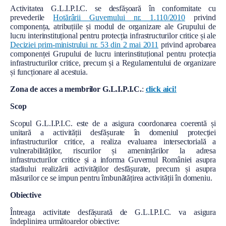
l
Conţinut
Activitatea G.L.I.P.I.C. se desfășoară în conformitate cu
prevederile
Hotărârii Guvernului nr. 1.110/2010
privind
componența, atribuțiile și modul de organizare ale Grupului de
lucru interinstituțional pentru protecția infrastructurilor critice și ale
Deciziei prim-ministrului nr. 53 din 2 mai 2011
privind aprobarea
componenței Grupului de lucru interinstituțional pentru protecția
infrastructurilor critice, precum și a Regulamentului de organizare
și funcționare al acestuia.
Zona de acces a membrilor G.L.I.P.I.C.
:
click aici!
Scop
Scopul G.L.I.P.I.C. este de a asigura coordonarea coerentă și
unitară a activității desfășurate în domeniul protecției
infrastructurilor critice, a realiza evaluarea intersectorială a
vulnerabilităților, riscurilor și amenințărilor la adresa
infrastructurilor critice și a informa Guvernul României asupra
stadiului realizării activităților desfășurate, precum și asupra
măsurilor ce se impun pentru îmbunătățirea activității în domeniu.
Obiective
Întreaga activitate desfășurată de G.L.I.P.I.C. va asigura
îndeplinirea următoarelor obiective: