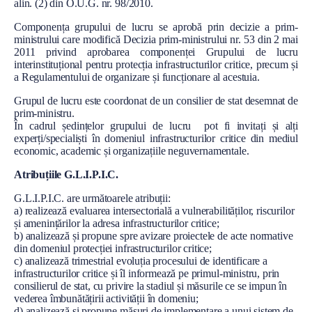
alin. (2) din O.U.G. nr. 98/2010.
Componența grupului de lucru se aprobă prin decizie a prim-
ministrului care modifică Decizia prim-ministrului nr. 53 din 2 mai
2011 privind aprobarea componenței Grupului de lucru
interinstituțional pentru protecția infrastructurilor critice, precum și
a Regulamentului de organizare și funcționare al acestuia.
Grupul de lucru este coordonat de un consilier de stat desemnat de
prim-ministru.
În cadrul ședințelor grupului de lucru pot fi invitați și alți
experți/specialiști în domeniul infrastructurilor critice din mediul
economic, academic și organizațiile neguvernamentale.
Atribuțiile G.L.I.P.I.C.
G.L.I.P.I.C. are următoarele atribuții:
a) realizează evaluarea intersectorială a vulnerabilităților, riscurilor
și amenințărilor la adresa infrastructurilor critice;
b) analizează și propune spre avizare proiectele de acte normative
din domeniul protecției infrastructurilor critice;
c) analizează trimestrial evoluția procesului de identificare a
infrastructurilor critice și îl informează pe primul-ministru, prin
consilierul de stat, cu privire la stadiul și măsurile ce se impun în
vederea îmbunătățirii activității în domeniu;
d) analizează și propune măsuri de implementare a unui sistem de