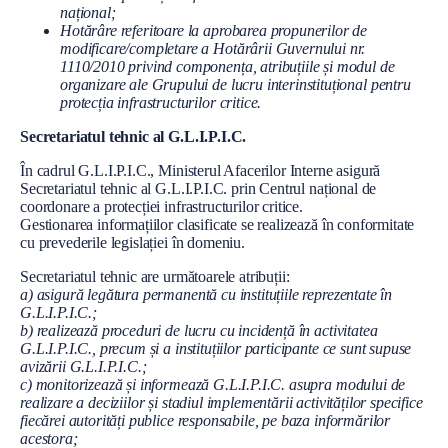
național;
Hotărâre referitoare la aprobarea propunerilor de
modificare/completare a Hotărârii Guvernului nr.
1110/2010 privind componența, atribuțiile și modul de
organizare ale Grupului de lucru interinstituțional pentru
protecția infrastructurilor critice.
Secretariatul tehnic al G.L.I.P.I.C.
În cadrul G.L.I.P.I.C., Ministerul Afacerilor Interne asigură
Secretariatul tehnic al G.L.I.P.I.C. prin Centrul național de
coordonare a protecției infrastructurilor critice.
Gestionarea informațiilor clasificate se realizează în conformitate
cu prevederile legislației în domeniu.
Secretariatul tehnic are următoarele atribuții:
a) asigură legătura permanentă cu instituțiile reprezentate în
G.L.I.P.I.C.;
b) realizează proceduri de lucru cu incidență în activitatea
G.L.I.P.I.C., precum și a instituțiilor participante ce sunt supuse
avizării G.L.I.P.I.C.;
c) monitorizează și informează G.L.I.P.I.C. asupra modului de
realizare a deciziilor și stadiul implementării activităților specifice
fiecărei autorități publice responsabile, pe baza informărilor
acestora;