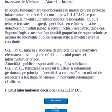
înzestrare ale Ministerului Afacerilor Interne.
În scopul fundamentării unor hotărâri sau măsuri privind protecția
infrastructurilor critice, la recomandarea G.L.I.P.I.C. se pot
constitui, la nivelul autorităților publice responsabile, grupuri
tehnice formate din experți, specialiști, cercetători sau cadre
didactice din mediul public și privat, inclusiv academic, după caz.
Suportul logistic necesar funcționării grupurilor de suport tehnic se
asigură de autoritățile publice responsabile la nivelul cărora se
constituie.
G.L.I.P.I.C. inițiază elaborarea de proiecte de acte normative,
efectuarea de studii și cercetări în domeniul protecției
infrastructurilor critice.
Autoritățile publice responsabile asigură, la solicitarea
G.L.I.P.I.C., furnizarea și accesul la datele și informațiile
gestionate, pe principiul "nevoii de a cunoaște" și iau măsuri de
respectare a legislației în vigoare, în domeniul informațiilor
clasificate.
Fluxul informațional decizional al G.L.I.P.I.C.