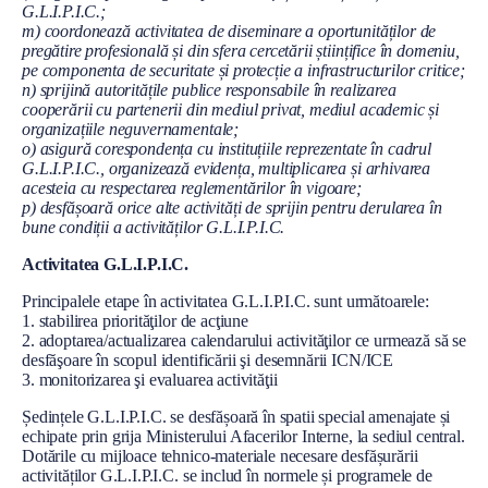
G.L.I.P.I.C.;
m) coordonează activitatea de diseminare a oportunităților de
pregătire profesională și din sfera cercetării științifice în domeniu,
pe componenta de securitate și protecție a infrastructurilor critice;
n) sprijină autoritățile publice responsabile în realizarea
cooperării cu partenerii din mediul privat, mediul academic și
organizațiile neguvernamentale;
o) asigură corespondența cu instituțiile reprezentate în cadrul
G.L.I.P.I.C., organizează evidența, multiplicarea și arhivarea
acesteia cu respectarea reglementărilor în vigoare;
p) desfășoară orice alte activități de sprijin pentru derularea în
bune condiții a activităților G.L.I.P.I.C.
Activitatea G.L.I.P.I.C.
Principalele etape în activitatea G.L.I.P.I.C. sunt următoarele:
1. stabilirea priorităţilor de acţiune
2. adoptarea/actualizarea calendarului activităţilor ce urmează să se
desfăşoare în scopul identificării şi desemnării ICN/ICE
3. monitorizarea şi evaluarea activităţii
Ședințele G.L.I.P.I.C. se desfășoară în spatii special amenajate și
echipate prin grija Ministerului Afacerilor Interne, la sediul central.
Dotările cu mijloace tehnico-materiale necesare desfășurării
activităților G.L.I.P.I.C. se includ în normele și programele de