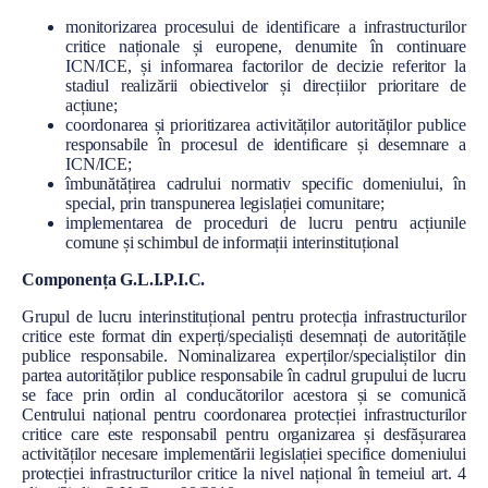
monitorizarea procesului de identificare a infrastructurilor
critice naționale și europene, denumite în continuare
ICN/ICE, și informarea factorilor de decizie referitor la
stadiul realizării obiectivelor și direcțiilor prioritare de
acțiune;
coordonarea și prioritizarea activităților autorităților publice
responsabile în procesul de identificare și desemnare a
ICN/ICE;
îmbunătățirea cadrului normativ specific domeniului, în
special, prin transpunerea legislației comunitare;
implementarea de proceduri de lucru pentru acțiunile
comune și schimbul de informații interinstituțional
Componența G.L.I.P.I.C.
Grupul de lucru interinstituțional pentru protecția infrastructurilor
critice este format din experți/specialiști desemnați de autoritățile
publice responsabile. Nominalizarea experților/specialiștilor din
partea autorităților publice responsabile în cadrul grupului de lucru
se face prin ordin al conducătorilor acestora și se comunică
Centrului național pentru coordonarea protecției infrastructurilor
critice care este responsabil pentru organizarea și desfășurarea
activităților necesare implementării legislației specifice domeniului
protecției infrastructurilor critice la nivel național în temeiul art. 4