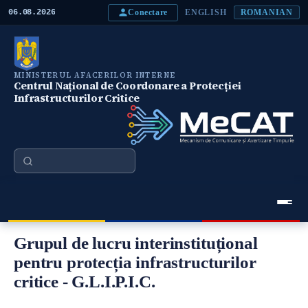
M
Conectare
06.08.2026
ENGLISH
ROMANIAN
e
r
g
i
l
MINISTERUL AFACERILOR INTERNE
a
Centrul Național de Coordonare a Protecției
c
Infrastructurilor Critice
o
n
ţ
i
n
Căutare
u
t
u
l
p
Meniu Principal
r
Grupul de lucru interinstituțional
i
n
pentru protecția infrastructurilor
c
critice - G.L.I.P.I.C.
i
p
a