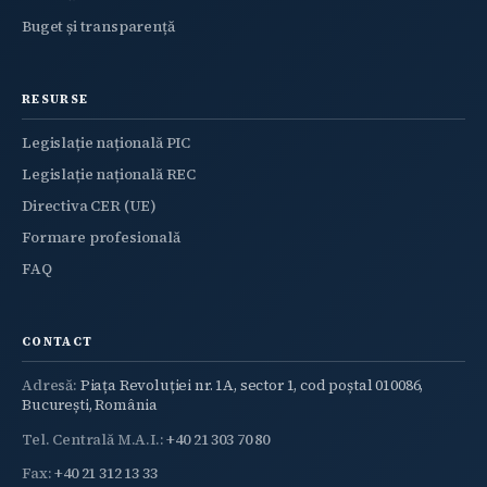
Buget și transparență
RESURSE
Legislație națională PIC
Legislație națională REC
Directiva CER (UE)
Formare profesională
FAQ
CONTACT
Adresă:
Piața Revoluției nr. 1A, sector 1, cod poștal 010086,
București, România
Tel. Centrală M.A.I.:
+40 21 303 70 80
Fax:
+40 21 312 13 33