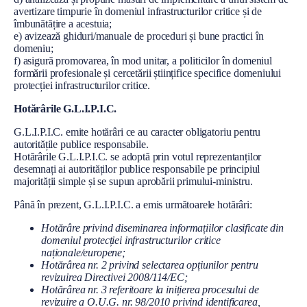
avertizare timpurie în domeniul infrastructurilor critice și de
îmbunătățire a acestuia;
e) avizează ghiduri/manuale de proceduri și bune practici în
domeniu;
f) asigură promovarea, în mod unitar, a politicilor în domeniul
formării profesionale și cercetării științifice specifice domeniului
protecției infrastructurilor critice.
Hotărârile G.L.I.P.I.C.
G.L.I.P.I.C. emite hotărâri ce au caracter obligatoriu pentru
autoritățile publice responsabile.
Hotărârile G.L.I.P.I.C. se adoptă prin votul reprezentanților
desemnați ai autorităților publice responsabile pe principiul
majorității simple și se supun aprobării primului-ministru.
Până în prezent, G.L.I.P.I.C. a emis următoarele hotărâri:
Hotărâre privind diseminarea informațiilor clasificate din
domeniul protecției infrastructurilor critice
naționale/europene;
Hotărârea nr. 2 privind selectarea opțiunilor pentru
revizuirea Directivei 2008/114/EC;
Hotărârea nr. 3 referitoare la inițierea procesului de
revizuire a O.U.G. nr. 98/2010 privind identificarea,