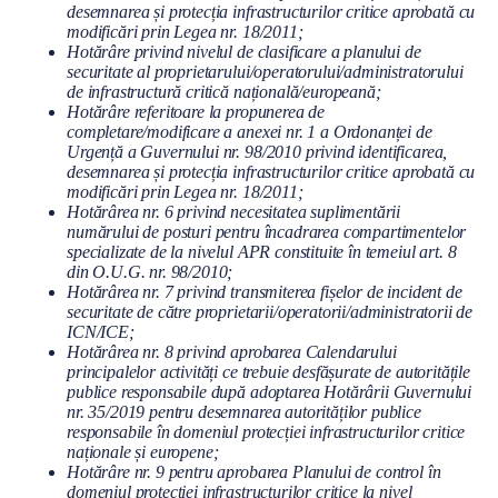
desemnarea și protecția infrastructurilor critice aprobată cu
modificări prin Legea nr. 18/2011;
Hotărâre privind nivelul de clasificare a planului de
securitate al proprietarului/operatorului/administratorului
de infrastructură critică națională/europeană;
Hotărâre referitoare la propunerea de
completare/modificare a anexei nr. 1 a Ordonanței de
Urgență a Guvernului nr. 98/2010 privind identificarea,
desemnarea și protecția infrastructurilor critice aprobată cu
modificări prin Legea nr. 18/2011;
Hotărârea nr. 6 privind necesitatea suplimentării
numărului de posturi pentru încadrarea compartimentelor
specializate de la nivelul APR constituite în temeiul art. 8
din O.U.G. nr. 98/2010;
Hotărârea nr. 7 privind transmiterea fișelor de incident de
securitate de către proprietarii/operatorii/administratorii de
ICN/ICE;
Hotărârea nr. 8 privind aprobarea Calendarului
principalelor activități ce trebuie desfășurate de autoritățile
publice responsabile după adoptarea Hotărârii Guvernului
nr. 35/2019 pentru desemnarea autorităților publice
responsabile în domeniul protecției infrastructurilor critice
naționale și europene;
Hotărâre nr. 9 pentru aprobarea Planului de control în
domeniul protecției infrastructurilor critice la nivel