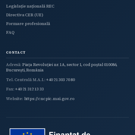
Legislație națională REC
Directiva CER (UE)
Formare profesională
FAQ
CONTACT
Adresă:
Piața Revoluției nr. 1A, sector 1, cod poștal 010086,
București, România
Tel. Centrală M.A.I.:
+40 21 303 70 80
Fax:
+40 21 312 13 33
Website:
https://cncpic.mai.gov.ro