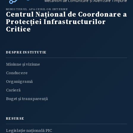
MINISTERUL AFACERILOR INTERNE
Centrul Național de Coordonare a
Protecției Infrastructurilor
Critice
DESPRE INSTITUTIE
Misiune și viziune
Conducere
Organigramă
Carieră
Buget și transparență
RESURSE
Legislație națională PIC