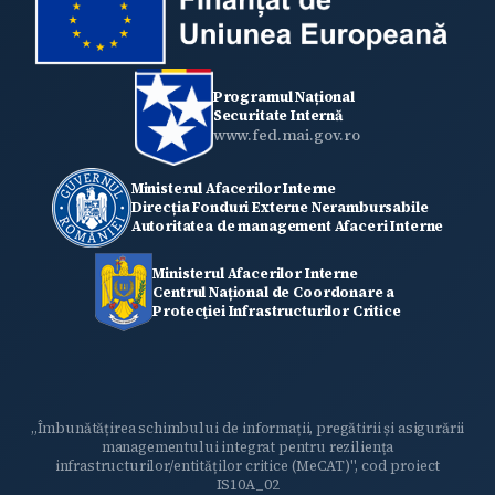
Programul Național
Securitate Internă
www.fed.mai.gov.ro
Ministerul Afacerilor Interne
Direcția Fonduri Externe Nerambursabile
Autoritatea de management Afaceri Interne
Ministerul Afacerilor Interne
Centrul Național de Coordonare a
Protecţiei Infrastructurilor Critice
„Îmbunătățirea schimbului de informații, pregătirii și asigurării
managementului integrat pentru reziliența
infrastructurilor/entităților critice (MeCAT)", cod proiect
IS10A_02