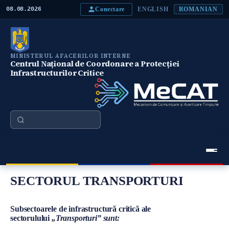
M
Conectare
08.08.2026
ENGLISH
ROMANIAN
e
r
g
i
l
MINISTERUL AFACERILOR INTERNE
a
Centrul Național de Coordonare a Protecției
c
Infrastructurilor Critice
o
n
ţ
i
n
Căutare
u
t
u
l
p
Meniu Principal
r
SECTORUL TRANSPORTURI
i
n
c
i
Conţinut
Subsectoarele de infrastructură critică ale
p
sectorulului
„Transporturi” sunt:
a