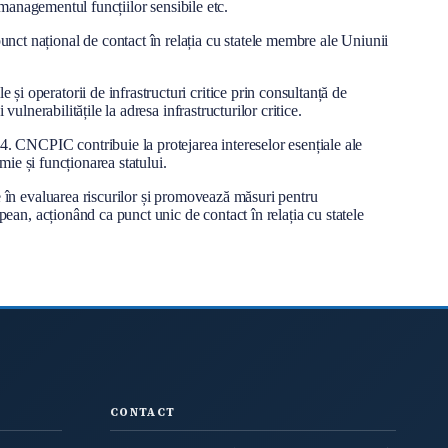
i managementul funcțiilor sensibile etc.
unct național de contact în relația cu statele membre ale Uniunii
și operatorii de infrastructuri critice prin consultanță de
vulnerabilitățile la adresa infrastructurilor critice.
4. CNCPIC contribuie la protejarea intereselor esențiale ale
omie și funcționarea statului.
le în evaluarea riscurilor și promovează măsuri pentru
opean, acționând ca punct unic de contact în relația cu statele
CONTACT