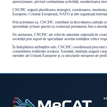
aprovizionare, privind continuitatea activității, monitorizarea inves
l
CNCPIC asigură planificarea strategică, coordonarea, monitorizare
Europene, Comisia Europeană, NATO și alte organizații internaț
Prin activitatea sa, CNCPIC contribuie la dezvoltarea cadrului nor
specialitate și bune practici și evaluează permanent, într-o abordare
De asemenea, CNCPIC are rolul de autoritate națională de coordon
societății prin suport de specialitate acordat entităților critice re
În îndeplinirea atribuțiilor sale, CNCPIC coordonează procesul de i
consolidarea rezilienței acestora. Totodată, instituția asigură coop
membre ale Uniunii Europene și cu structurile europene de profil
D