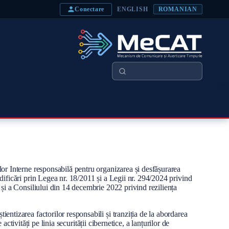
Conectare
ENGLISH
ROMANIAN
Căutare
lor Interne responsabilă pentru organizarea și desfășurarea
dificări prin Legea nr. 18/2011 și a Legii nr. 294/2024 privind
 și a Consiliului din 14 decembrie 2022 privind reziliența
entizarea factorilor responsabili și tranziția de la abordarea
activități pe linia securității cibernetice, a lanțurilor de