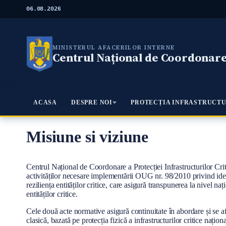
M
06.08.2026
e
r
g
i
MINISTERUL AFACERILOR INTERNE
l
Centrul Național de Coordonare 
a
c
o
n
ţ
Meniu Principal
ACASA
DESPRE NOI
PROTECȚIA INFRASTRUCTU
i
n
u
t
Misiune si viziune
u
l
p
Conţinut
Centrul Național de Coordonare a Protecției Infrastructurilor Cri
r
activităților necesare implementării OUG nr. 98/2010 privind ident
i
reziliența entităților critice, care asigură transpunerea la nivel
n
entităților critice.
c
i
Cele două acte normative asigură continuitate în abordare și se af
p
clasică, bazată pe protecția fizică a infrastructurilor critice naționa
a