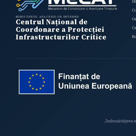
Mi
C
MINISTERUL AFACERILOR INTERNE
O
Centrul Național de
Coordonare a Protecției
Ca
Infrastructurilor Critice
Bu
„Îmbunătățirea sc