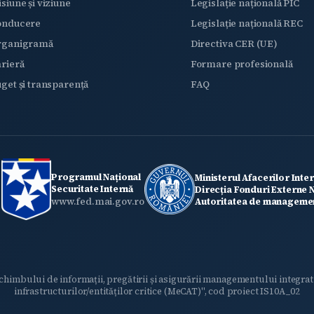
siune și viziune
Legislație națională PIC
onducere
Legislație națională REC
rganigramă
Directiva CER (UE)
rieră
Formare profesională
get și transparență
FAQ
Programul Național
Ministerul Afacerilor Inte
Securitate Internă
Direcția Fonduri Externe
www.fed.mai.gov.ro
Autoritatea de managemen
himbului de informații, pregătirii și asigurării managementului integrat
infrastructurilor/entităților critice (MeCAT)", cod proiect IS10A_02