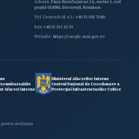
Adresă:
Piața Revoluției nr. 1A, sector 1, cod
poștal 010086, București, România
Tel. Centrală M.A.I.:
+40 21 303 70 80
Fax:
+40 21 312 13 33
Website:
https://cncpic.mai.gov.ro
rne
Ministerul Afacerilor Interne
 Nerambursabile
Centrul Național de Coordonare a
t Afaceri Interne
Protecţiei Infrastructurilor Critice
 pentru reziliența