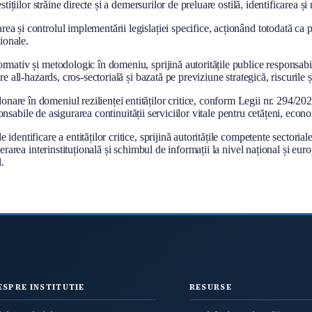
tițiilor străine directe și a demersurilor de preluare ostilă, identificarea ș
a și controlul implementării legislației specifice, acționând totodată ca p
ionale.
mativ și metodologic în domeniu, sprijină autoritățile publice responsabile 
 all-hazards, cros-sectorială și bazată pe previziune strategică, riscurile și 
are în domeniul rezilienței entităților critice, conform Legii nr. 294/202
sponsabile de asigurarea continuității serviciilor vitale pentru cetățeni, econ
dentificare a entităților critice, sprijină autoritățile competente sectoria
erarea interinstituțională și schimbul de informații la nivel național și eur
.
ESPRE INSTITUTIE
RESURSE