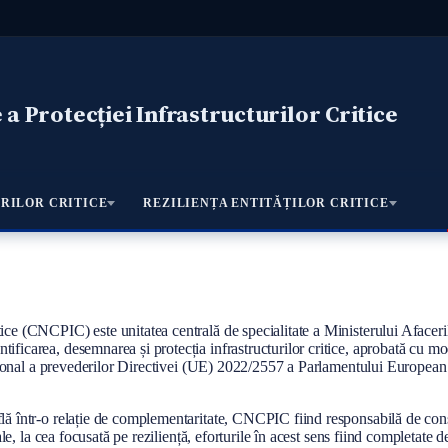
a Protecției Infrastructurilor Critice
RILOR CRITICE
REZILIENȚA ENTITĂȚILOR CRITICE
tice (CNCPIC) este unitatea centrală de specialitate a Ministerului Afaceri
ificarea, desemnarea și protecția infrastructurilor critice, aprobată cu mo
 național a prevederilor Directivei (UE) 2022/2557 a Parlamentului European
lă într-o relație de complementaritate, CNCPIC fiind responsabilă de conști
le, la cea focusată pe reziliență, eforturile în acest sens fiind completate de 