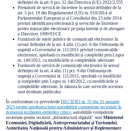
definiției de la art. 6 pct. 32 din Directiva (UE) 2022/2.555
Prestatorii de servicii de încredere în sensul definiției de la
art. 3 pct. 19 din Regulamentul (UE) nr. 910/2014 al
Parlamentului European și al Consiliului din 23 iulie 2014
privind identificarea electronică și serviciile de încredere
pentru tranzacțiile electronice pe piața internă și de abrogare
a Directivei 1999/93/CE
Furnizorii de rețele publice de comunicații electronice în
sensul definiției de la art. 4 alin. (1) pct. 6 din Ordonanța de
urgență a Guvernului nr. 111/2011 privind comunicațiile
electronice, aprobată cu modificări și completări prin Legea
nr. 140/2012, cu modificările și completările ulterioare
Furnizorii de servicii de comunicații electronice în sensul
definiției de la art. 4 alin. (1) pct. 9 din Ordonanța de
urgență a Guvernului nr. 111/2011, aprobată cu modificări
și completări prin Legea nr. 140/2012, cu modificările și
completările ulterioare, în măsura în care serviciile acestora
sunt destinate publicului
În conformitate cu prevederile
DECIZIEI nr. 55 din 31 ianuarie
2025 pentru aprobarea listei autorităților competente sectoriale în
domeniul rezilienței entităților critice
, autoritățile competente
sectoriale pentru sectorul „Infrastructură digitală" sunt
Ministerul
Economiei, Digitalizării, Antreprenoriatului şi Turismului
,
Autoritatea Naţională pentru Administrare şi Reglementare