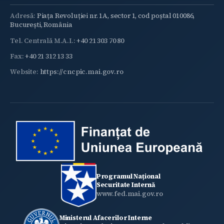
Adresă:
Piața Revoluției nr. 1A, sector 1, cod poștal 010086,
București, România
Tel. Centrală M.A.I.:
+40 21 303 70 80
Fax:
+40 21 312 13 33
Website:
https://cncpic.mai.gov.ro
Programul Național
Securitate Internă
www.fed.mai.gov.ro
Ministerul Afacerilor Interne