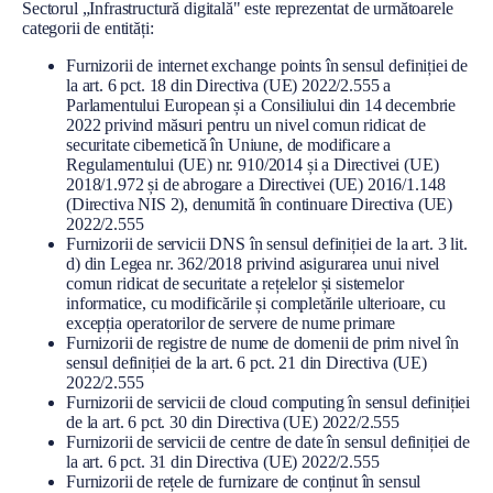
Sectorul „Infrastructură digitală" este reprezentat de următoarele
l
categorii de entități:
Furnizorii de internet exchange points în sensul definiției de
la art. 6 pct. 18 din Directiva (UE) 2022/2.555 a
Parlamentului European și a Consiliului din 14 decembrie
2022 privind măsuri pentru un nivel comun ridicat de
securitate cibernetică în Uniune, de modificare a
Regulamentului (UE) nr. 910/2014 și a Directivei (UE)
2018/1.972 și de abrogare a Directivei (UE) 2016/1.148
(Directiva NIS 2), denumită în continuare Directiva (UE)
2022/2.555
Furnizorii de servicii DNS în sensul definiției de la art. 3 lit.
d) din Legea nr. 362/2018 privind asigurarea unui nivel
comun ridicat de securitate a rețelelor și sistemelor
informatice, cu modificările și completările ulterioare, cu
excepția operatorilor de servere de nume primare
Furnizorii de registre de nume de domenii de prim nivel în
sensul definiției de la art. 6 pct. 21 din Directiva (UE)
2022/2.555
Furnizorii de servicii de cloud computing în sensul definiției
de la art. 6 pct. 30 din Directiva (UE) 2022/2.555
Furnizorii de servicii de centre de date în sensul definiției de
la art. 6 pct. 31 din Directiva (UE) 2022/2.555
Furnizorii de rețele de furnizare de conținut în sensul