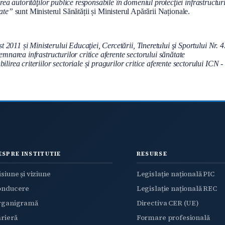
a autorităţilor publice responsabile în domeniul protecţiei infrastructuri
ate”
sunt Ministerul Sănătății și Ministerul Apărării Naționale.
 2011 și Ministerului Educaţiei, Cercetării, Tineretului şi Sportului Nr.
semnarea infrastructurilor critice aferente sectorului sănătate
ea criteriilor sectoriale și pragurilor critice aferente sectorului ICN - 
ESPRE INSTITUTIE
RESURSE
siune și viziune
Legislație națională PIC
onducere
Legislație națională REC
rganigramă
Directiva CER (UE)
rieră
Formare profesională