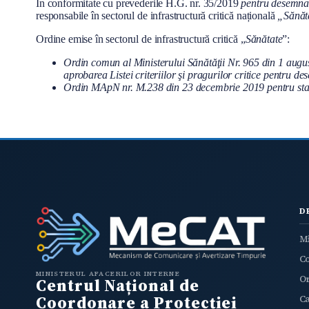
În conformitate cu prevederile H.G. nr. 35/2019
pentru desemnare
l
responsabile în sectorul de infrastructură critică națională
„Sănăt
Ordine emise în sectorul de infrastructură critică „
Sănătate
”:
Ordin comun al Ministerului Sănătăţii Nr. 965 din 1 august
aprobarea Listei criteriilor şi pragurilor critice pentru de
Ordin MApN nr. M.238 din 23 decembrie 2019 pentru stabilir
D
Mi
C
MINISTERUL AFACERILOR INTERNE
O
Centrul Național de
Coordonare a Protecției
Ca