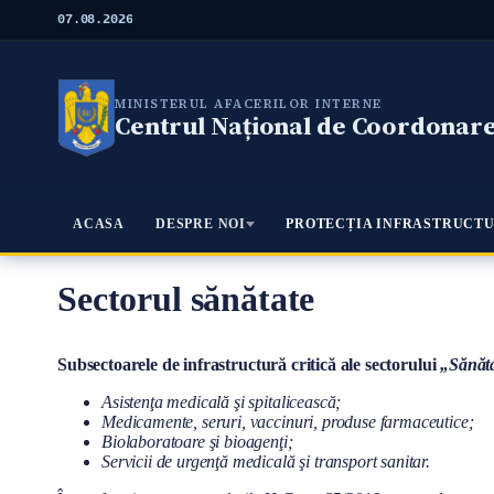
M
07.08.2026
e
r
g
i
MINISTERUL AFACERILOR INTERNE
l
Centrul Național de Coordonare 
a
c
o
n
ţ
Meniu Principal
ACASA
DESPRE NOI
PROTECȚIA INFRASTRUCTU
i
n
u
t
Sectorul sănătate
u
l
p
Conţinut
Subsectoarele de infrastructură critică ale sectorului
„Sănăt
r
i
Asistenţa medicală şi spitalicească;
n
Medicamente, seruri, vaccinuri, produse farmaceutice;
c
Biolaboratoare şi bioagenţi;
i
Servicii de urgenţă medicală şi transport sanitar.
p
a