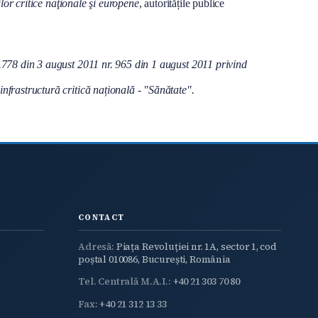
lor critice naţionale şi europene
, autoritățile publice
 4.778 din 3 august 2011 nr. 965 din 1 august 2011 privind
infrastructură critică națională - "Sănătate".
CONTACT
Adresă:
Piața Revoluției nr. 1A, sector 1, cod
poștal 010086, București, România
Tel. Centrală M.A.I.:
+40 21 303 70 80
Fax:
+40 21 312 13 33