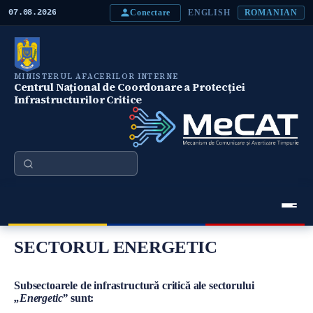
M
Conectare
07.08.2026
ENGLISH
ROMANIAN
e
r
g
i
l
MINISTERUL AFACERILOR INTERNE
a
Centrul Național de Coordonare a Protecției
c
Infrastructurilor Critice
o
n
ţ
i
n
Căutare
u
t
u
l
p
Meniu Principal
r
SECTORUL ENERGETIC
i
n
c
i
Conţinut
Subsectoarele de infrastructură critică ale sectorului
p
„Energetic”
sunt:
a