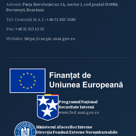
Adresă:
Piața Revoluției nr. 1A, sector 1, cod poștal 010086,
București, România
Tel. Centrală M.A.I.:
+40 21 303 70 80
Fax:
+40 21 312 13 33
Website:
https://cncpic.mai.gov.ro
Programul Național
Securitate Internă
www.fed.mai.gov.ro
Ministerul Afacerilor Interne
Direcția Fonduri Externe Nerambursabile