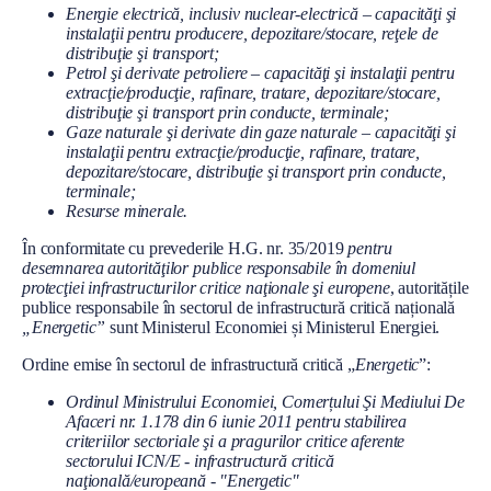
l
Energie electrică, inclusiv nuclear-electrică – capacităţi şi
instalaţii pentru producere, depozitare/stocare, reţele de
distribuţie şi transport;
Petrol şi derivate petroliere – capacităţi şi instalaţii pentru
extracţie/producţie, rafinare, tratare, depozitare/stocare,
distribuţie şi transport prin conducte, terminale;
Gaze naturale şi derivate din gaze naturale – capacităţi şi
instalaţii pentru extracţie/producţie, rafinare, tratare,
depozitare/stocare, distribuţie şi transport prin conducte,
terminale;
Resurse minerale.
În conformitate cu prevederile H.G. nr. 35/2019
pentru
desemnarea autorităţilor publice responsabile în domeniul
protecţiei infrastructurilor critice naţionale şi europene
, autoritățile
publice responsabile în sectorul de infrastructură critică națională
„Energetic”
sunt Ministerul Economiei și Ministerul Energiei.
Ordine emise în sectorul de infrastructură critică „
Energetic
”:
Ordinul Ministrului Economiei, Comerțului Şi Mediului De
Afaceri nr. 1.178 din 6 iunie 2011 pentru stabilirea
criteriilor sectoriale şi a pragurilor critice aferente
sectorului ICN/E - infrastructură critică
naţională/europeană - "Energetic"