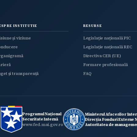
ESPRE INSTITUTIE
RESURSE
siune și viziune
Legislație națională PIC
onducere
Legislație națională REC
rganigramă
Directiva CER (UE)
rieră
Formare profesională
get și transparență
FAQ
Programul Național
Ministerul Afacerilor Inte
Securitate Internă
Direcția Fonduri Externe
www.fed.mai.gov.ro
Autoritatea de managemen