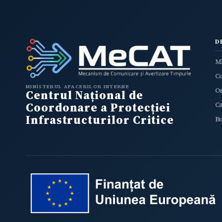
D
Mi
C
MINISTERUL AFACERILOR INTERNE
O
Centrul Național de
Coordonare a Protecției
Ca
Infrastructurilor Critice
Bu