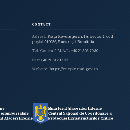
CONTACT
Adresă:
Piața Revoluției nr. 1A, sector 1, cod
poștal 010086, București, România
Tel. Centrală M.A.I.:
+40 21 303 70 80
Fax:
+40 21 312 13 33
Website:
https://cncpic.mai.gov.ro
rne
Ministerul Afacerilor Interne
 Nerambursabile
Centrul Național de Coordonare a
t Afaceri Interne
Protecţiei Infrastructurilor Critice