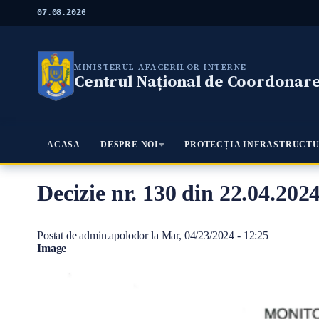
M
07.08.2026
e
r
g
i
MINISTERUL AFACERILOR INTERNE
l
Centrul Național de Coordonare 
a
c
o
n
ţ
Meniu Principal
ACASA
DESPRE NOI
PROTECȚIA INFRASTRUCTU
i
n
u
t
Decizie nr. 130 din 22.04.202
u
l
p
Postat de
admin.apolodor
la
Mar, 04/23/2024 - 12:25
r
Image
i
n
c
i
p
a