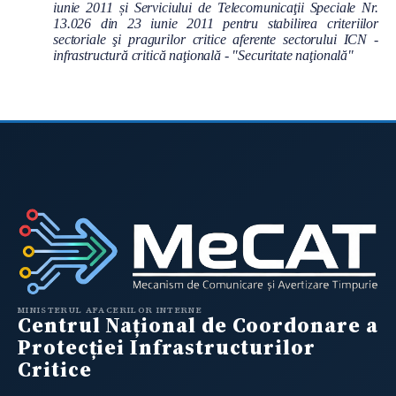
iunie 2011 și Serviciului de Telecomunicaţii Speciale Nr.
13.026 din 23 iunie 2011 pentru stabilirea criteriilor
sectoriale şi pragurilor critice aferente sectorului ICN -
infrastructură critică naţională - "Securitate naţională"
MINISTERUL AFACERILOR INTERNE
Centrul Național de Coordonare a
Protecției Infrastructurilor
Critice