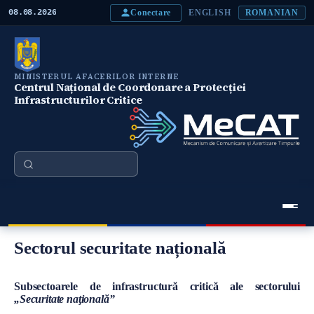
M
Conectare
08.08.2026
ENGLISH
ROMANIAN
e
r
g
i
l
MINISTERUL AFACERILOR INTERNE
a
Centrul Național de Coordonare a Protecției
c
Infrastructurilor Critice
o
n
ţ
i
n
Căutare
u
t
u
l
p
Meniu Principal
r
Sectorul securitate națională
i
n
c
i
Conţinut
Subsectoarele de infrastructură critică ale sectorului
p
„Securitate naţională”
a