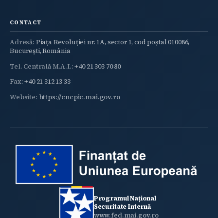
CONTACT
Adresă:
Piața Revoluției nr. 1A, sector 1, cod poștal 010086,
București, România
Tel. Centrală M.A.I.:
+40 21 303 70 80
Fax:
+40 21 312 13 33
Website:
https://cncpic.mai.gov.ro
Programul Național
Securitate Internă
www.fed.mai.gov.ro