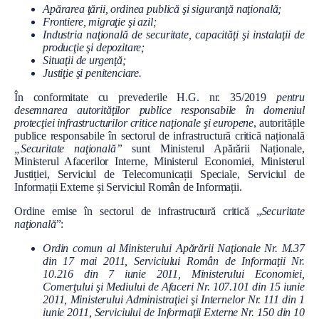
l
Apărarea ţării, ordinea publică şi siguranţă naţională;
Frontiere, migraţie şi azil;
Industria naţională de securitate, capacităţi şi instalaţii de
producţie şi depozitare;
Situaţii de urgenţă;
Justiţie şi penitenciare.
În conformitate cu prevederile H.G. nr. 35/2019
pentru
desemnarea autorităţilor publice responsabile în domeniul
protecţiei infrastructurilor critice naţionale şi europene
, autoritățile
publice responsabile în sectorul de infrastructură critică națională
„Securitate naţională”
sunt Ministerul Apărării Naționale,
Ministerul Afacerilor Interne, Ministerul Economiei, Ministerul
Justiției, Serviciul de Telecomunicații Speciale, Serviciul de
Informații Externe și Serviciul Român de Informații.
Ordine emise în sectorul de infrastructură critică „
Securitate
naţională
”:
Ordin comun al Ministerului Apărării Naţionale Nr. M.37
din 17 mai 2011, Serviciului Român de Informaţii Nr.
10.216 din 7 iunie 2011, Ministerului Economiei,
Comerţului şi Mediului de Afaceri Nr. 107.101 din 15 iunie
2011, Ministerului Administraţiei şi Internelor Nr. 111 din 1
iunie 2011, Serviciului de Informaţii Externe Nr. 150 din 10