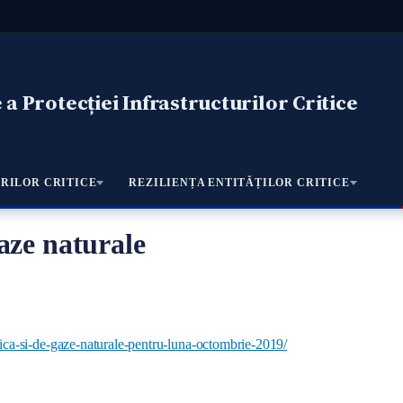
a Protecției Infrastructurilor Critice
RILOR CRITICE
REZILIENȚA ENTITĂȚILOR CRITICE
aze naturale
trica-si-de-gaze-naturale-pentru-luna-octombrie-2019/