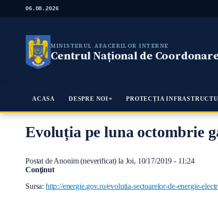
M
06.08.2026
e
r
g
i
MINISTERUL AFACERILOR INTERNE
l
Centrul Național de Coordonare 
a
c
o
n
ţ
Meniu Principal
ACASA
DESPRE NOI
PROTECȚIA INFRASTRUCTU
i
n
u
t
Evoluția pe luna octombrie g
u
l
p
Postat de
Anonim (neverificat)
la
Joi, 10/17/2019 - 11:24
r
Conţinut
i
n
Sursa:
http://energie.gov.ro/evolutia-sectoarelor-de-energie-elec
c
i
p
a