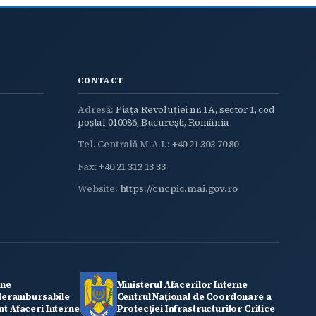
CONTACT
Adresă:
Piața Revoluției nr. 1A, sector 1, cod
poștal 010086, București, România
Tel. Centrală M.A.I.:
+40 21 303 70 80
Fax:
+40 21 312 13 33
Website:
https://cncpic.mai.gov.ro
rne
Ministerul Afacerilor Interne
 Nerambursabile
Centrul Național de Coordonare a
t Afaceri Interne
Protecţiei Infrastructurilor Critice