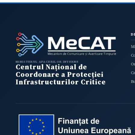
l
D
Mi
C
MINISTERUL AFACERILOR INTERNE
O
Centrul Național de
Coordonare a Protecției
Ca
Infrastructurilor Critice
Bu