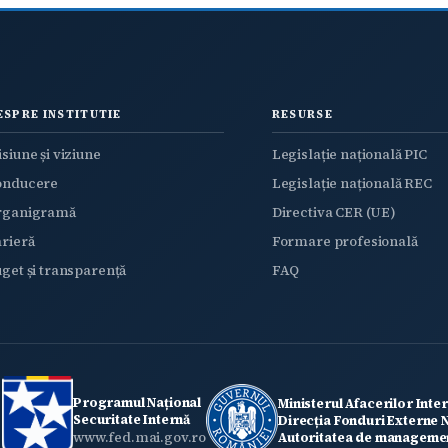
ESPRE INSTITUTIE
RESURSE
siune și viziune
Legislație națională PIC
onducere
Legislație națională REC
rganigramă
Directiva CER (UE)
rieră
Formare profesională
get și transparență
FAQ
Programul Național
Ministerul Afacerilor Inte
Securitate Internă
Direcția Fonduri Externe
www.fed.mai.gov.ro
Autoritatea de managemen