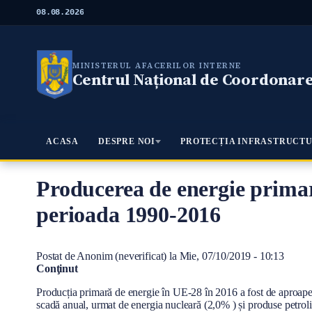
M
08.08.2026
e
r
g
i
MINISTERUL AFACERILOR INTERNE
l
Centrul Național de Coordonare 
a
c
o
n
ţ
Meniu Principal
ACASA
DESPRE NOI
PROTECȚIA INFRASTRUCTU
i
n
u
t
Producerea de energie primară
u
l
perioada 1990-2016
p
r
i
Postat de
Anonim (neverificat)
la
Mie, 07/10/2019 - 10:13
n
Conţinut
c
i
Producția primară de energie în UE-28 în 2016 a fost de aproape 
p
scadă anual, urmat de energia nucleară (2,0% ) și produse petroli
a