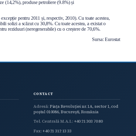
ze (14,2%), produse petroliere (9.8%) și
 excepție pentru 2011 și, respectiv, 2010). Cu toate acestea,
ili solizi a scăzut cu 30,8%. Cu toate acestea, a existat o
ntru reziduuri (neregenerabile) cu o creștere de 70,6%.
Sursa: Eurostat
CONTACT
Adresă:
Piața Revoluției nr. 1A, sector 1, cod
poștal 010086, București, România
Tel. Centrală M.A.I.:
+40 21 303 70 80
Fax:
+40 21 312 13 33