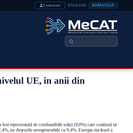
Conectare
ENGLISH
ROMANIAN
Căutare
ivelul UE, in anii din
ost reprezentată de combustibilii solizi (9,0%) care continuă să
 2,4%, iar deșeurile neregenerabile cu 9,4%. Energia nucleară a