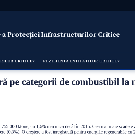
a Protecției Infrastructurilor Critice
RILOR CRITICE
REZILIENȚA ENTITĂȚILOR CRITICE
 pe categorii de combustibil la n
755 000 ktone, cu 1,6% mai mică decât în ​​2015. Cea mai mare scădere a f
ere (0,8%). O creștere a fost înregistrată pentru energiile regenerabile cu