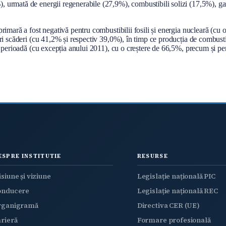
 urmată de energii regenerabile (27,9%), combustibili solizi (17,5%), ga
imară a fost negativă pentru combustibilii fosili și energia nucleară (cu o
i scăderi (cu 41,2% și respectiv 39,0%), în timp ce producția de combustib
i perioadă (cu excepția anului 2011), cu o creștere de 66,5%, precum și pe
ESPRE INSTITUTIE
RESURSE
siune și viziune
Legislație națională PIC
onducere
Legislație națională REC
rganigramă
Directiva CER (UE)
rieră
Formare profesională