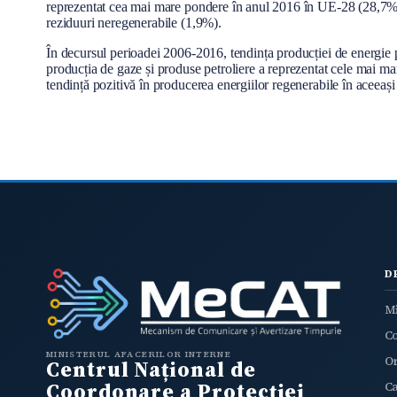
reprezentat cea mai mare pondere în anul 2016 în UE-28 (28,7%),
l
reziduuri neregenerabile (1,9%).
În decursul perioadei 2006-2016, tendința producției de energie pr
producția de gaze și produse petroliere a reprezentat cele mai mar
tendință pozitivă în producerea energiilor regenerabile în aceeaș
D
Mi
C
MINISTERUL AFACERILOR INTERNE
O
Centrul Național de
Coordonare a Protecției
Ca