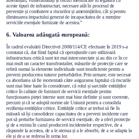
amenințări, vulnerabilități și riscuri identificate în legătură cu
aceste tipuri de infrastructuri, necesare atât în procesul de
prevenție și combatere a riscurilor și amenințărilor, cât și pentru
diminuarea impactului generat de incapacitatea de a menține
serviciile esențiale furnizate de acestea.”
6. Valoarea adăugată europeană:
În cadrul evaluării Directivei 2008/114/CE efectuate în 2019 s-a
constatat că, dat fiind faptul că operațiunile care utilizează
infrastructura critică sunt tot mai interconectate și au din ce în ce
mai mult un caracter transfrontalier, măsurile de protecție care se
referă numai la elemente individuale sunt insuficiente pentru a
preveni producerea tuturor perturbărilor. Prin urmare, este necesar
ca abordarea să fie reorientată către asigurarea faptului că riscurile
sunt mai bine luate în considerare, că rolul și sarcinile entităților
critice în calitate de furnizori de servicii esențiale pentru
funcționarea pieței interne sunt mai bine definite și sunt coerente,
precum și că se adoptă norme ale Uniunii pentru a consolida
reziliența entităților critice. Entitățile critice ar trebui să fie în
măsură să își consolideze capacitatea de a preveni incidente care
pot să perturbe furnizarea de servicii esențiale, de a oferi protecție
și de a rezista în cazul producerii incidentelor respective, de a
răspunde la acestea, de a le atenua și a le absorbi, de a se adapta la
ele și de a se redresa în urma lor.