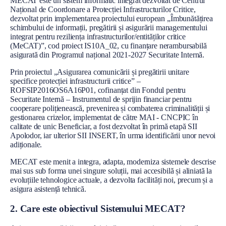
MECAT este un sistem informatic integrat dezvoltat de Centrul
l
Național de Coordonare a Protecției Infrastructurilor Critice,
dezvoltat prin implementarea proiectului european „Îmbunătățirea
schimbului de informații, pregătirii și asigurării managementului
integrat pentru reziliența infrastructurilor/entităților critice
(MeCAT)”, cod proiect IS10A_02, cu finanțare nerambursabilă
asigurată din Programul național 2021-2027 Securitate Internă.
Prin proiectul „Asigurarea comunicării și pregătirii unitare
specifice protecției infrastructurii critice” –
ROFSIP2016OS6A16P01, cofinanțat din Fondul pentru
Securitate Internă – Instrumentul de sprijin financiar pentru
cooperare polițienească, prevenirea și combaterea criminalității și
gestionarea crizelor, implementat de către MAI - CNCPIC în
calitate de unic Beneficiar, a fost dezvoltat în primă etapă SII
Apolodor, iar ulterior SII INSERT, în urma identificării unor nevoi
adiționale.
MECAT este menit a integra, adapta, moderniza sistemele descrise
mai sus sub forma unei singure soluții, mai accesibilă și aliniată la
evoluțiile tehnologice actuale, a dezvolta facilități noi, precum și a
asigura asistență tehnică.
2. Care este obiectivul Sistemului MECAT?