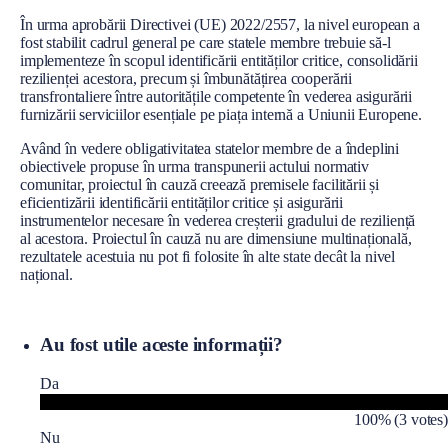
În urma aprobării Directivei (UE) 2022/2557, la nivel european a
fost stabilit cadrul general pe care statele membre trebuie să-l
implementeze în scopul identificării entităților critice, consolidării
rezilienței acestora, precum și îmbunătățirea cooperării
transfrontaliere între autoritățile competente în vederea asigurării
furnizării serviciilor esențiale pe piața internă a Uniunii Europene.
Având în vedere obligativitatea statelor membre de a îndeplini
obiectivele propuse în urma transpunerii actului normativ
comunitar, proiectul în cauză creează premisele facilitării și
eficientizării identificării entităților critice și asigurării
instrumentelor necesare în vederea creșterii gradului de reziliență
al acestora. Proiectul în cauză nu are dimensiune multinațională,
rezultatele acestuia nu pot fi folosite în alte state decât la nivel
național.
Au fost utile aceste informații?
Da
100% (3 votes)
Nu