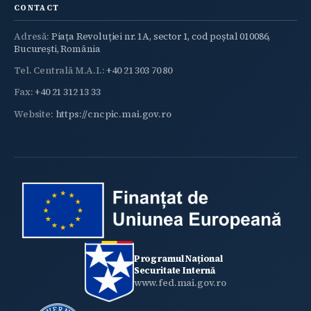
CONTACT
Adresă:
Piața Revoluției nr. 1A, sector 1, cod poștal 010086,
București, România
Tel. Centrală M.A.I.:
+40 21 303 70 80
Fax:
+40 21 312 13 33
Website:
https://cncpic.mai.gov.ro
Programul Național
Securitate Internă
www.fed.mai.gov.ro