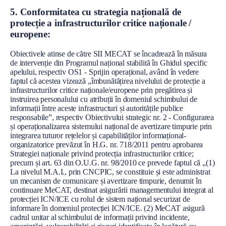
5. Conformitatea cu strategia națională de
protecție a infrastructurilor critice naționale /
europene:
Obiectivele atinse de către SII MECAT se încadrează în măsura
de intervenție din Programul național stabilită în Ghidul specific
apelului, respectiv OS1 - Sprijin operațional, având în vedere
faptul că acestea vizează „îmbunătățirea nivelului de protecție a
infrastructurilor critice naționale/europene prin pregătirea și
instruirea personalului cu atribuții în domeniul schimbului de
informații între aceste infrastructuri și autoritățile publice
responsabile”, respectiv Obiectivului strategic nr. 2 - Configurarea
și operaționalizarea sistemului național de avertizare timpurie prin
integrarea tuturor rețelelor și capabilităților informațional-
organizatorice prevăzut în H.G. nr. 718/2011 pentru aprobarea
Strategiei naționale privind protecția infrastructurilor critice;
precum și art. 63 din O.U.G. nr. 98/2010 ce prevede faptul că „(1)
La nivelul M.A.I., prin CNCPIC, se constituie și este administrat
un mecanism de comunicare și avertizare timpurie, denumit în
continuare MeCAT, destinat asigurării managementului integrat al
protecției ICN/ICE cu rolul de sistem național securizat de
informare în domeniul protecției ICN/ICE. (2) MeCAT asigură
cadrul unitar al schimbului de informații privind incidente,