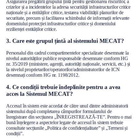
Asigurarea pregătirii grupului țintă pentru gestionarea riscurilor, a
crizelor și a incidentelor la adresa securității infrastructurilor critice
naționale și a entităților critice, testarea viabilității planurilor de
securitate, precum și facilitarea schimbului de informații relevante
domeniului protecției infrastructurilor critice și domeniului
rezilienței entităților critice.
3. Care este grupul țintă al sistemului MECAT?
Personalul din cadrul compartimentelor specializate desemnate la
nivelul autorităților publice responsabile desemnate conform HG
nr. 35/2019 (ministere, agenții, autorități naționale, servicii, etc.) și
la nivelul proprietarilor/operatorilor/administratorilor de ICN
desemnați conform HG nr. 1198/2012.
4. Ce condiții trebuie îndeplinite pentru a avea
acces la Sistemul MECAT?
Accesul în sistem este acordat de către unul dintre administratorii
sistemului după completarea câmpurilor formularului de
înregistrare din secțiunea „ÎNREGISTREAZĂ-TE”. Pentru o mai
bună înțelegere a aspectelor legate de accesul în sistem trebuie
consultate secțiunile „Politica de confidențialitate” și „Termeni și
condiții”.