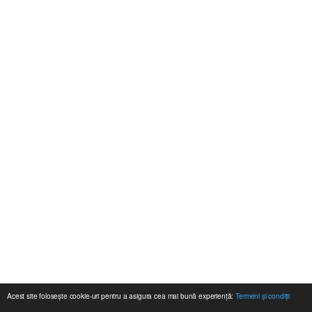
Acest site folosește cookie-uri pentru a asigura cea mai bună experiență:
Termeni și condiții