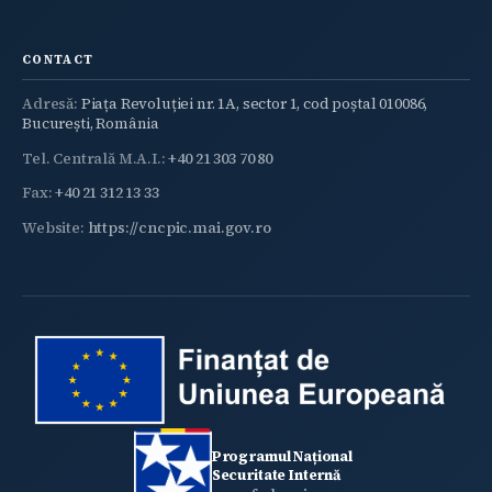
CONTACT
Adresă:
Piața Revoluției nr. 1A, sector 1, cod poștal 010086,
București, România
Tel. Centrală M.A.I.:
+40 21 303 70 80
Fax:
+40 21 312 13 33
Website:
https://cncpic.mai.gov.ro
Programul Național
Securitate Internă