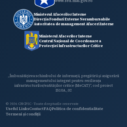
www.fed.mai.gov.ro
Ministerul Afacerilor Interne
Direcția Fonduri Externe Nerambursabile
Autoritatea de management Afaceri Interne
Ministerul Afacerilor Interne
Centrul Național de Coordonare a
Protecţiei Infrastructurilor Critice
„Îmbunătățirea schimbului de informații, pregătirii și asigurării
managementului integrat pentru reziliența
infrastructurilor/entităților critice (MeCAT)", cod proiect
IS10A_02
© 2026 CNCPIC · Toate drepturile rezervate
Useful Links
Contact
FAQ
Politica de confidentialitate
INFORMAȚII
Termeni și condiții
UTILE