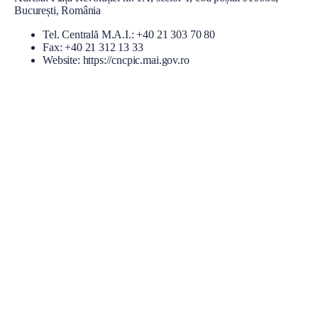
l
București, România
Tel. Centrală M.A.I.: +40 21 303 70 80
Fax: +40 21 312 13 33
Website:
https://cncpic.mai.gov.ro