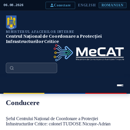
M
Conectare
06.08.2026
ENGLISH
ROMANIAN
e
r
g
i
l
MINISTERUL AFACERILOR INTERNE
a
Centrul Național de Coordonare a Protecției
c
Infrastructurilor Critice
o
n
ţ
i
n
Căutare
u
t
u
l
p
Meniu Principal
r
Conducere
i
n
c
i
Conţinut
Șeful Centrului Național de Coordonare a Protecției
p
Infrastructurilor Critice: colonel TUDOSE Nicușor-Adrian
a