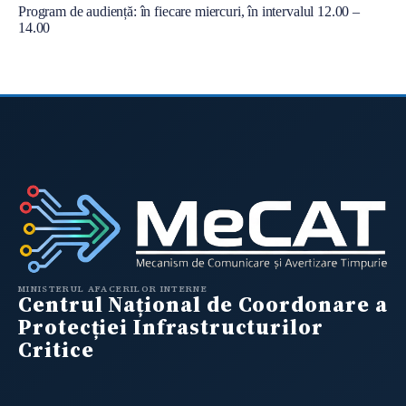
l
Program de audiență: în fiecare miercuri, în intervalul 12.00 –
14.00
MINISTERUL AFACERILOR INTERNE
Centrul Național de Coordonare a
Protecției Infrastructurilor
Critice