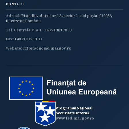
CONTACT
Adresă:
Piața Revoluției nr. 1A, sector 1, cod poștal 010086,
București, România
Tel. Centrală M.A.I.:
+40 21 303 70 80
Fax:
+40 21 312 13 33
Website:
https://cncpic.mai.gov.ro
Programul Național
Securitate Internă
www.fed.mai.gov.ro