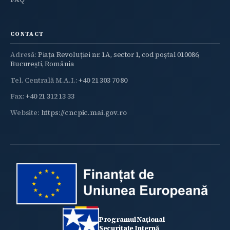
CONTACT
Adresă:
Piața Revoluției nr. 1A, sector 1, cod poștal 010086,
București, România
Tel. Centrală M.A.I.:
+40 21 303 70 80
Fax:
+40 21 312 13 33
Website:
https://cncpic.mai.gov.ro
Programul Național
Securitate Internă