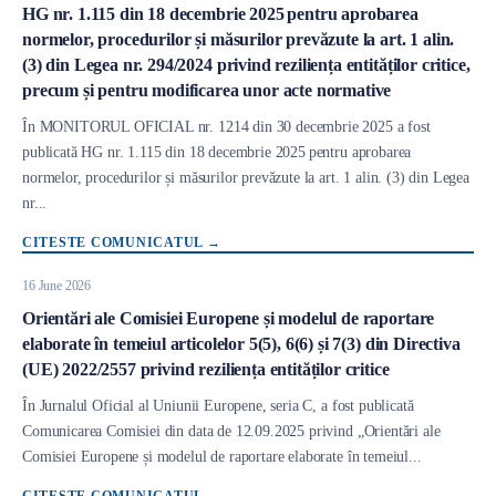
HG nr. 1.115 din 18 decembrie 2025 pentru aprobarea
normelor, procedurilor și măsurilor prevăzute la art. 1 alin.
(3) din Legea nr. 294/2024 privind reziliența entităților critice,
precum și pentru modificarea unor acte normative
Conținut
În MONITORUL OFICIAL nr. 1214 din 30 decembrie 2025 a fost
publicată HG nr. 1.115 din 18 decembrie 2025 pentru aprobarea
normelor, procedurilor și măsurilor prevăzute la art. 1 alin. (3) din Legea
nr...
CITESTE COMUNICATUL
→
16 June 2026
Orientări ale Comisiei Europene și modelul de raportare
elaborate în temeiul articolelor 5(5), 6(6) și 7(3) din Directiva
(UE) 2022/2557 privind reziliența entităților critice
Conținut
În Jurnalul Oficial al Uniunii Europene, seria C, a fost publicată
Comunicarea Comisiei din data de 12.09.2025 privind „Orientări ale
Comisiei Europene și modelul de raportare elaborate în temeiul...
CITESTE COMUNICATUL
→