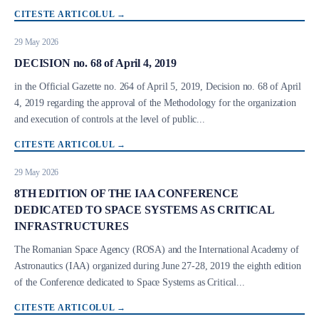
CITESTE ARTICOLUL
→
29 May 2026
DECISION no. 68 of April 4, 2019
Body
in the Official Gazette no. 264 of April 5, 2019, Decision no. 68 of April
4, 2019 regarding the approval of the Methodology for the organization
and execution of controls at the level of public...
CITESTE ARTICOLUL
→
29 May 2026
8TH EDITION OF THE IAA CONFERENCE
DEDICATED TO SPACE SYSTEMS AS CRITICAL
INFRASTRUCTURES
Body
The Romanian Space Agency (ROSA) and the International Academy of
Astronautics (IAA) organized during June 27-28, 2019 the eighth edition
of the Conference dedicated to Space Systems as Critical...
CITESTE ARTICOLUL
→