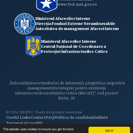
www.fed.mai.gov.ro
Ministerul Afacerilor Interne
Direcția Fonduri Externe Nerambursabile
Autoritatea de management Afaceri Interne
Ministerul Afacerilor Interne
Centrul Național de Coordonare a
Protecţiei Infrastructurilor Critice
„Îmbunătățirea schimbului de informații, pregătirii și asigurării
managementului integrat pentru reziliența
infrastructurilor/entităților critice (MeCAT)", cod proiect
IS10A_02
© 2026 CNCPIC · Toate drepturile rezervate
Useful Links
Contact
FAQ
Politica de confidentialitate
INFORMAȚII
Termeni și condiții
UTILE
This website uses cookies to ensure you get the best
Got it!