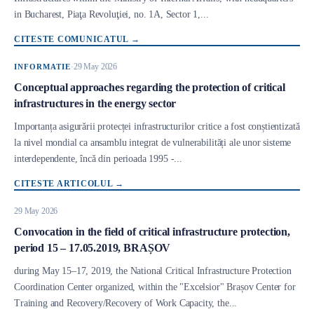
in Bucharest, Piaţa Revoluţiei, no. 1A, Sector 1,...
CITESTE COMUNICATUL
→
29 May 2026
INFORMATIE
·
Conceptual approaches regarding the protection of critical
infrastructures in the energy sector
Body
Importanța asigurării protecței infrastructurilor critice a fost conștientizată
la nivel mondial ca ansamblu integrat de vulnerabilități ale unor sisteme
interdependente, încă din perioada 1995 -...
CITESTE ARTICOLUL
→
29 May 2026
Convocation in the field of critical infrastructure protection,
period 15 – 17.05.2019, BRAȘOV
Body
during May 15–17, 2019, the National Critical Infrastructure Protection
Coordination Center organized, within the "Excelsior" Brașov Center for
Training and Recovery/Recovery of Work Capacity, the...