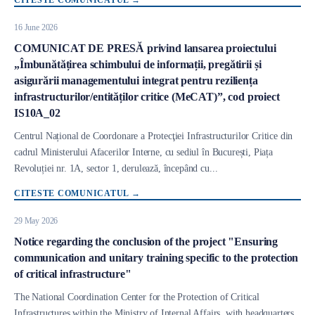
16 June 2026
COMUNICAT DE PRESĂ privind lansarea proiectului
„Îmbunătățirea schimbului de informații, pregătirii și
asigurării managementului integrat pentru reziliența
infrastructurilor/entităților critice (MeCAT)”, cod proiect
IS10A_02
Conținut
Centrul Național de Coordonare a Protecţiei Infrastructurilor Critice din
cadrul Ministerului Afacerilor Interne, cu sediul în București, Piața
Revoluției nr. 1A, sector 1, derulează, începând cu...
CITESTE COMUNICATUL
→
29 May 2026
Notice regarding the conclusion of the project "Ensuring
communication and unitary training specific to the protection
of critical infrastructure"
Conținut
The National Coordination Center for the Protection of Critical
Infrastructures within the Ministry of Internal Affairs, with headquarters