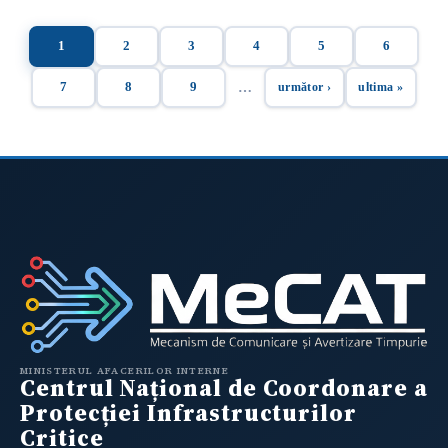
1
2
3
4
5
6
Page
Page
Page
Page
Page
Page
Pagination
…
7
8
9
următor ›
ultima »
Page
Page
Page
Next page
Last page
MINISTERUL AFACERILOR INTERNE
Centrul Național de Coordonare a
Protecției Infrastructurilor
Critice