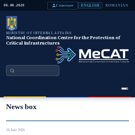
S
Conectare
05.08.2026
ENGLISH
ROMANIAN
k
i
p
t
o
MINISTRY OF INTERNAL AFFAIRS
m
National Coordination Centre for the Protection of
a
Critical Infrastructures
i
n
c
o
n
Search
t
e
n
t
Meniu Principal
News box
16 June 2026