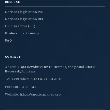
RESURSE
National legislation PIC
National legislation REC
CER Directive (EU)
Professional training
FAQ
CONTACT
Adresă:
Piața Revoluției nr. 1A, sector 1, cod poștal 010086,
București, România
Tel. Centrală M.A.I.:
+40 21 303 70 80
Fax:
+40 21 312 13 33
Website:
https://cncpic.mai.gov.ro