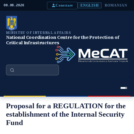
S
Conectare
08.08.2026
ENGLISH
ROMANIAN
k
i
p
t
o
MINISTRY OF INTERNAL AFFAIRS
m
National Coordination Centre for the Protection of
a
Critical Infrastructures
i
n
c
o
n
Search
t
e
n
t
Meniu Principal
Proposal for a REGULATION for the
establishment of the Internal Security
Fund