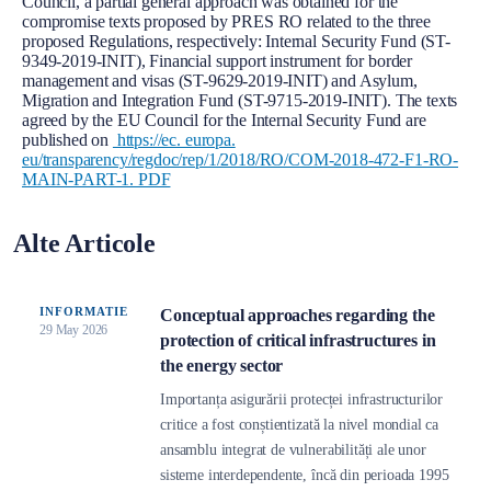
Council, a partial general approach was obtained for the
compromise texts proposed by PRES RO related to the three
proposed Regulations, respectively: Internal Security Fund (ST-
9349-2019-INIT), Financial support instrument for border
management and visas (ST-9629-2019-INIT) and Asylum,
Migration and Integration Fund (ST-9715-2019-INIT). The texts
agreed by the EU Council for the Internal Security Fund are
published on
https://ec. europa.
eu/transparency/regdoc/rep/1/2018/RO/COM-2018-472-F1-RO-
MAIN-PART-1. PDF
Alte Articole
INFORMATIE
Conceptual approaches regarding the
29 May 2026
protection of critical infrastructures in
the energy sector
Importanța asigurării protecței infrastructurilor
critice a fost conștientizată la nivel mondial ca
ansamblu integrat de vulnerabilități ale unor
sisteme interdependente, încă din perioada 1995