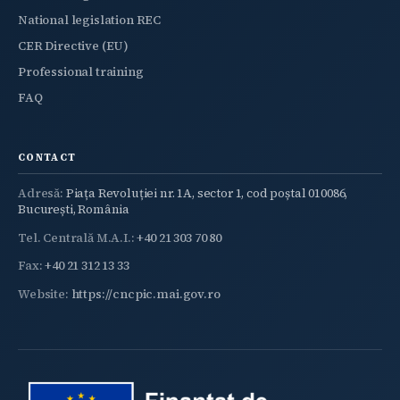
National legislation REC
CER Directive (EU)
Professional training
FAQ
CONTACT
Adresă:
Piața Revoluției nr. 1A, sector 1, cod poștal 010086,
București, România
Tel. Centrală M.A.I.:
+40 21 303 70 80
Fax:
+40 21 312 13 33
Website:
https://cncpic.mai.gov.ro