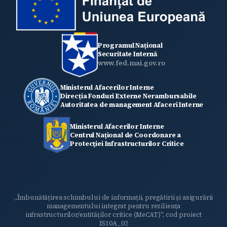
Programul Național
Securitate Internă
www.fed.mai.gov.ro
Ministerul Afacerilor Interne
Direcția Fonduri Externe Nerambursabile
Autoritatea de management Afaceri Interne
Ministerul Afacerilor Interne
Centrul Național de Coordonare a
Protecţiei Infrastructurilor Critice
„Îmbunătățirea schimbului de informații, pregătirii și asigurării
managementului integrat pentru reziliența
infrastructurilor/entităților critice (MeCAT)", cod proiect
IS10A_02