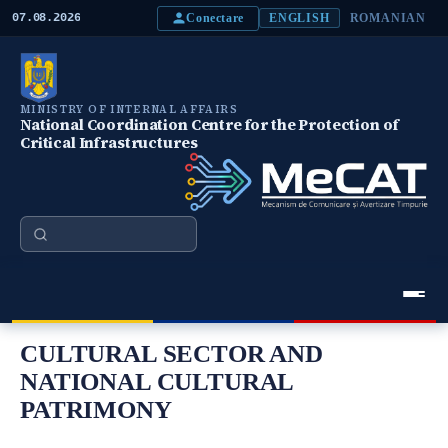
S
Conectare
07.08.2026
ENGLISH
ROMANIAN
k
i
p
t
o
MINISTRY OF INTERNAL AFFAIRS
m
National Coordination Centre for the Protection of
a
Critical Infrastructures
i
n
c
o
n
Search
t
e
n
t
Meniu Principal
CULTURAL SECTOR AND
NATIONAL CULTURAL
PATRIMONY