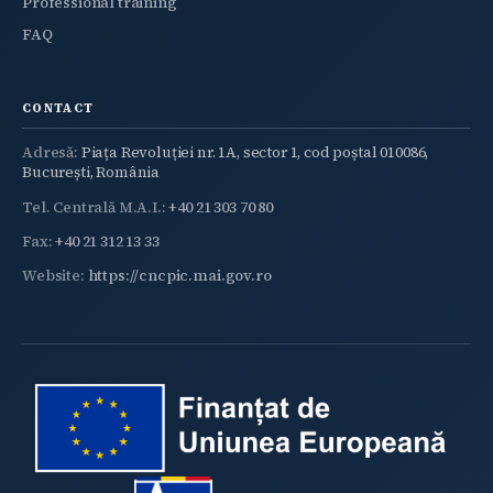
Professional training
FAQ
CONTACT
Adresă:
Piața Revoluției nr. 1A, sector 1, cod poștal 010086,
București, România
Tel. Centrală M.A.I.:
+40 21 303 70 80
Fax:
+40 21 312 13 33
Website:
https://cncpic.mai.gov.ro