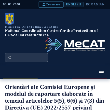
S
Conectare
08.08.2026
ENGLISH
ROMANIAN
k
i
p
t
o
MINISTRY OF INTERNAL AFFAIRS
m
National Coordination Centre for the Protection of
a
Critical Infrastructures
i
n
c
o
n
Search
t
e
n
t
Meniu Principal
Orientări ale Comisiei Europene și
modelul de raportare elaborate în
temeiul articolelor 5(5), 6(6) și 7(3) din
Directiva (UE) 2022/2557 privind