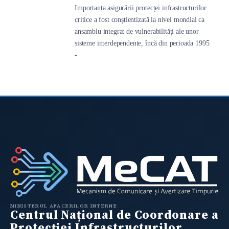
Importanța asigurării protecței infrastructurilor
critice a fost conștientizată la nivel mondial ca
ansamblu integrat de vulnerabilități ale unor
sisteme interdependente, încă din perioada 1995
-...
MINISTERUL AFACERILOR INTERNE
Centrul Național de Coordonare a
Protecției Infrastructurilor