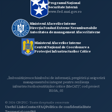
Programul Național
Securitate Internă
www.fed.mai.gov.ro
Ministerul Afacerilor Interne
Direcția Fonduri Externe Nerambursabile
Autoritatea de management Afaceri Interne
Ministerul Afacerilor Interne
Centrul Național de Coordonare a
Protecţiei Infrastructurilor Critice
„Îmbunătățirea schimbului de informații, pregătirii și asigurării
managementului integrat pentru reziliența
infrastructurilor/entităților critice (MeCAT)", cod proiect
IS10A_02
© 2026 CNCPIC · Toate drepturile rezervate
Useful Links
Contact
FAQ
Politica de confidentialitate
INFORMAȚII
Termeni și condiții