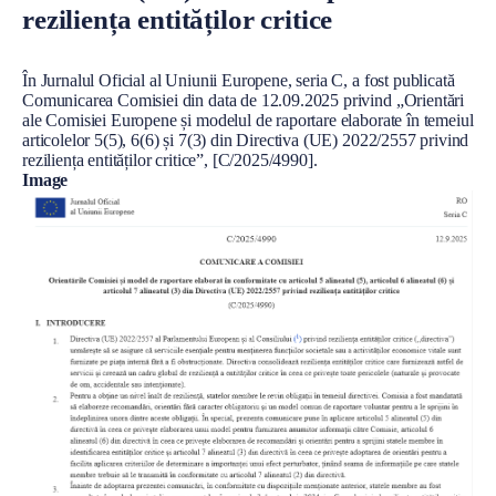
reziliența entităților critice
Conținut
În Jurnalul Oficial al Uniunii Europene, seria C, a fost publicată
Comunicarea Comisiei din data de 12.09.2025 privind „Orientări
ale Comisiei Europene și modelul de raportare elaborate în temeiul
articolelor 5(5), 6(6) și 7(3) din Directiva (UE) 2022/2557 privind
reziliența entităților critice”, [C/2025/4990].
Image